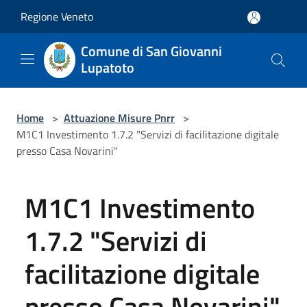
Salta al contenuto principale
Regione Veneto
Comune di San Giovanni
Lupatoto
Home
>
Attuazione Misure Pnrr
>
M1C1 Investimento 1.7.2 "Servizi di facilitazione digitale
presso Casa Novarini"
M1C1 Investimento
1.7.2 "Servizi di
facilitazione digitale
presso Casa Novarini"