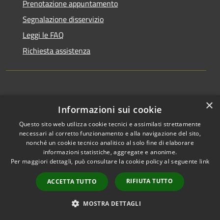
Prenotazione appuntamento
Segnalazione disservizio
Leggi le FAQ
Richiesta assistenza
Amministrazione trasparente
×
Informazioni sui cookie
Informativa privacy
Questo sito web utilizza cookie tecnici e assimilati strettamente
Informative privacy altri servizi
necessari al corretto funzionamento e alla navigazione del sito,
nonché un cookie tecnico analitico al solo fine di elaborare
Note legali
informazioni statistiche, aggregate e anonime.
Dichiarazione di accessibilità
Per maggiori dettagli, può consultare la cookie policy al seguente
link
RIFIUTA TUTTO
ACCETTA TUTTO
MOSTRA DETTAGLI
RSS
Copyright © 2026 • Comune di