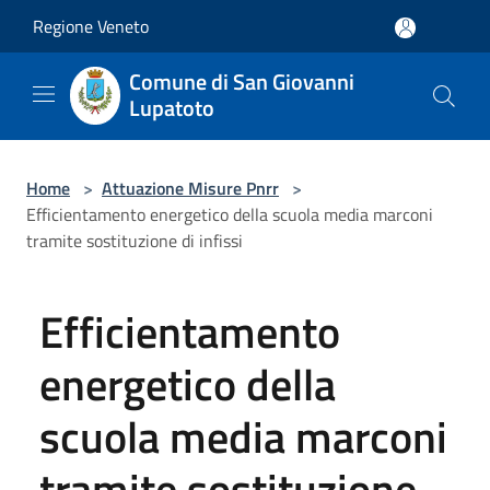
Salta al contenuto principale
Regione Veneto
Comune di San Giovanni
Lupatoto
Home
>
Attuazione Misure Pnrr
>
Efficientamento energetico della scuola media marconi
tramite sostituzione di infissi
Efficientamento
energetico della
scuola media marconi
tramite sostituzione