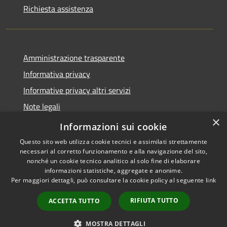
Richiesta assistenza
Amministrazione trasparente
Informativa privacy
Informative privacy altri servizi
Note legali
×
Dichiarazione di accessibilità
Informazioni sui cookie
Questo sito web utilizza cookie tecnici e assimilati strettamente
necessari al corretto funzionamento e alla navigazione del sito,
nonché un cookie tecnico analitico al solo fine di elaborare
informazioni statistiche, aggregate e anonime.
RSS
Copyright © 2026 • Comune di
Per maggiori dettagli, può consultare la cookie policy al seguente
link
Accessibilità
San Giovanni Lupatoto •
Privacy
Municipium
Powered by
•
RIFIUTA TUTTO
ACCETTA TUTTO
Cookie
Accesso redazione
Mappa del sito
MOSTRA DETTAGLI