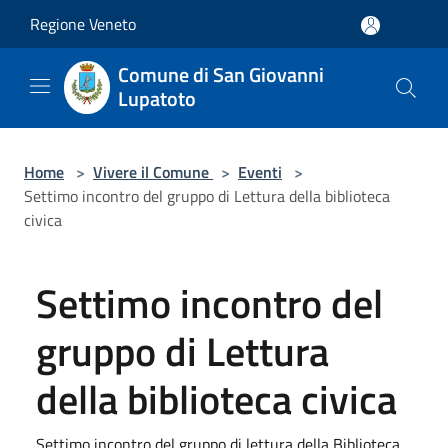
Salta al contenuto principale
Regione Veneto
Comune di San Giovanni
Lupatoto
Home
>
Vivere il Comune
>
Eventi
>
Settimo incontro del gruppo di Lettura della biblioteca
civica
Settimo incontro del
gruppo di Lettura
della biblioteca civica
Settimo incontro del gruppo di lettura della Biblioteca