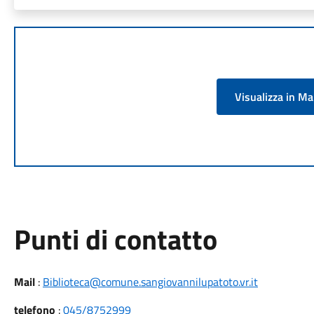
Visualizza in M
Punti di contatto
Mail
:
Biblioteca@comune.sangiovannilupatoto.vr.it
telefono
:
045/8752999