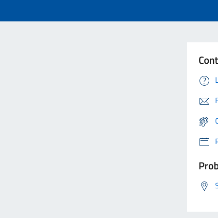
Cont
Prob