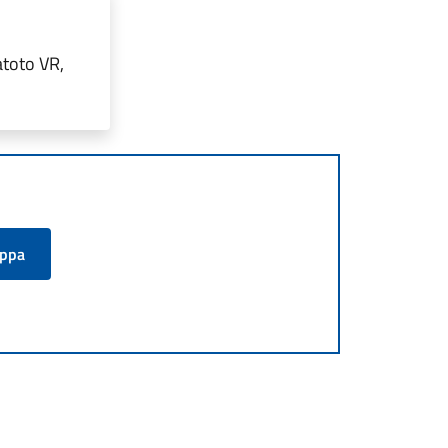
atoto VR,
appa