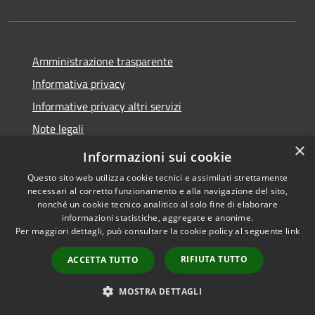
Amministrazione trasparente
Informativa privacy
Informative privacy altri servizi
Note legali
×
Dichiarazione di accessibilità
Informazioni sui cookie
Questo sito web utilizza cookie tecnici e assimilati strettamente
necessari al corretto funzionamento e alla navigazione del sito,
nonché un cookie tecnico analitico al solo fine di elaborare
informazioni statistiche, aggregate e anonime.
RSS
Copyright © 2026 • Comune di
Per maggiori dettagli, può consultare la cookie policy al seguente
link
Accessibilità
San Giovanni Lupatoto •
Privacy
Municipium
Powered by
•
RIFIUTA TUTTO
ACCETTA TUTTO
Cookie
Accesso redazione
Mappa del sito
MOSTRA DETTAGLI