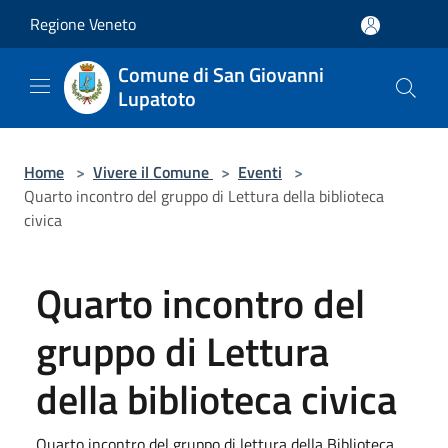
Salta al contenuto principale
Regione Veneto
Comune di San Giovanni
Lupatoto
Home
>
Vivere il Comune
>
Eventi
>
Quarto incontro del gruppo di Lettura della biblioteca
civica
Quarto incontro del
gruppo di Lettura
della biblioteca civica
Quarto incontro del gruppo di lettura della Biblioteca