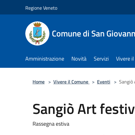
Salta al contenuto principale
Regione Veneto
Comune di San Giovann
Amministrazione
Novità
Servizi
Vivere 
Home
>
Vivere il Comune
>
Eventi
>
Sangiò 
Sangiò Art festiv
Rassegna estiva