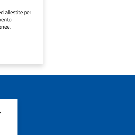
d allestite per
amento
enee.
?