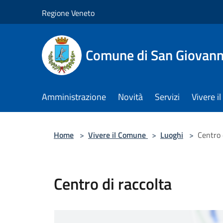
Salta al contenuto principale
Regione Veneto
Comune di San Giovann
Amministrazione
Novità
Servizi
Vivere 
Home
>
Vivere il Comune
>
Luoghi
>
Centro 
Centro di raccolta