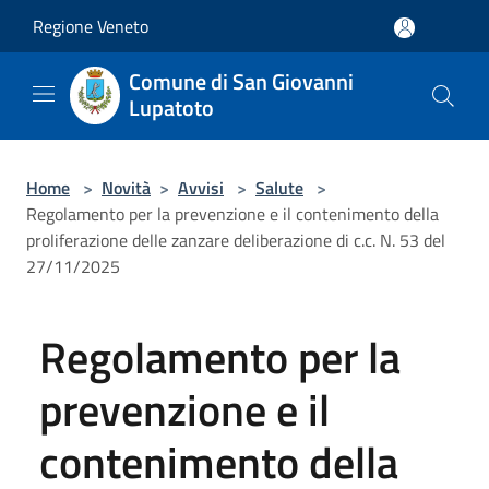
Salta al contenuto principale
Regione Veneto
Comune di San Giovanni
Lupatoto
Home
>
Novità
>
Avvisi
>
Salute
>
Regolamento per la prevenzione e il contenimento della
proliferazione delle zanzare deliberazione di c.c. N. 53 del
27/11/2025
Regolamento per la
prevenzione e il
contenimento della