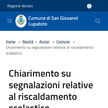
Salta al contenuto principale
Regione Veneto
Comune di San Giovanni
Lupatoto
Home
>
Novità
>
Avvisi
>
Comune
>
Chiarimento su segnalazioni relative al riscaldamento
scolastico
Chiarimento su
segnalazioni relative
al riscaldamento
scolastico