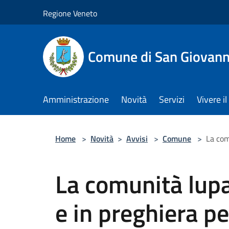
Salta al contenuto principale
Regione Veneto
Comune di San Giovann
Amministrazione
Novità
Servizi
Vivere 
Home
>
Novità
>
Avvisi
>
Comune
>
La com
La comunità lup
e in preghiera p