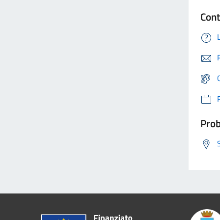
Cont
Prob