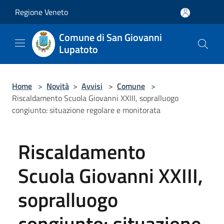
Salta al contenuto principale
Regione Veneto
Comune di San Giovanni
Lupatoto
Home
>
Novità
>
Avvisi
>
Comune
>
Riscaldamento Scuola Giovanni XXIII, sopralluogo
congiunto: situazione regolare e monitorata
Riscaldamento
Scuola Giovanni XXIII,
sopralluogo
congiunto: situazione