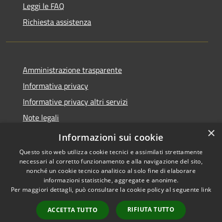
Leggi le FAQ
Richiesta assistenza
Amministrazione trasparente
Informativa privacy
Informative privacy altri servizi
Note legali
×
Dichiarazione di accessibilità
Informazioni sui cookie
Questo sito web utilizza cookie tecnici e assimilati strettamente
necessari al corretto funzionamento e alla navigazione del sito,
nonché un cookie tecnico analitico al solo fine di elaborare
informazioni statistiche, aggregate e anonime.
RSS
Copyright © 2026 • Comune di
Per maggiori dettagli, può consultare la cookie policy al seguente
link
Accessibilità
San Giovanni Lupatoto •
Privacy
Municipium
Powered by
•
RIFIUTA TUTTO
ACCETTA TUTTO
Cookie
Accesso redazione