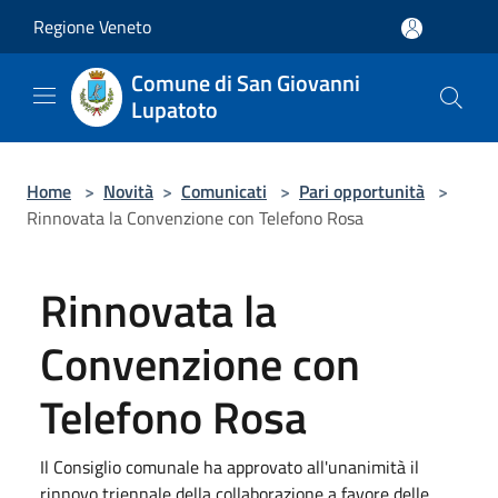
Salta al contenuto principale
Regione Veneto
Comune di San Giovanni
Lupatoto
Home
>
Novità
>
Comunicati
>
Pari opportunità
>
Rinnovata la Convenzione con Telefono Rosa
Rinnovata la
Convenzione con
Telefono Rosa
Il Consiglio comunale ha approvato all'unanimità il
rinnovo triennale della collaborazione a favore delle