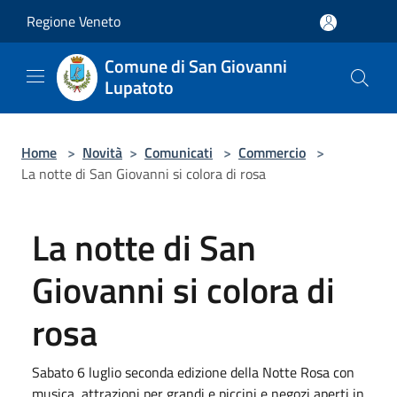
Salta al contenuto principale
Regione Veneto
Comune di San Giovanni
Lupatoto
Home
>
Novità
>
Comunicati
>
Commercio
>
La notte di San Giovanni si colora di rosa
La notte di San
Giovanni si colora di
rosa
Sabato 6 luglio seconda edizione della Notte Rosa con
musica, attrazioni per grandi e piccini e negozi aperti in