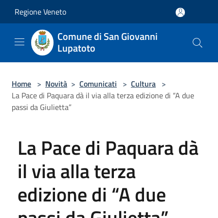
Salta al contenuto principale
Regione Veneto
Comune di San Giovanni
Lupatoto
Home
>
Novità
>
Comunicati
>
Cultura
>
La Pace di Paquara dà il via alla terza edizione di “A due
passi da Giulietta”
La Pace di Paquara dà
il via alla terza
edizione di “A due
passi da Giulietta”