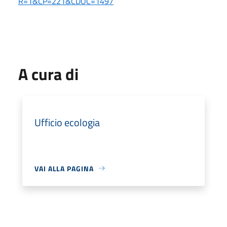
R=1&CP=221&CDOC=1497
A cura di
Ufficio ecologia
VAI ALLA PAGINA