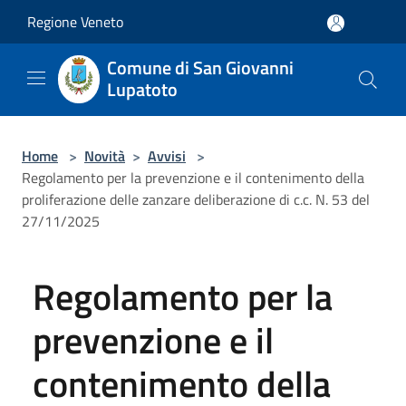
Salta al contenuto principale
Regione Veneto
Comune di San Giovanni
Lupatoto
Home
>
Novità
>
Avvisi
>
Regolamento per la prevenzione e il contenimento della
proliferazione delle zanzare deliberazione di c.c. N. 53 del
27/11/2025
Regolamento per la
prevenzione e il
contenimento della