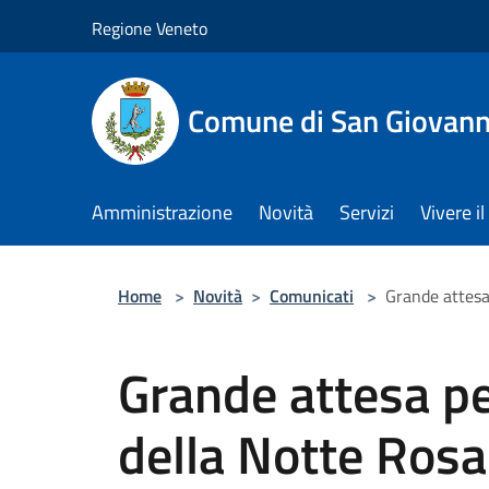
Salta al contenuto principale
Regione Veneto
Comune di San Giovann
Amministrazione
Novità
Servizi
Vivere 
Home
>
Novità
>
Comunicati
>
Grande attesa
Grande attesa pe
della Notte Rosa