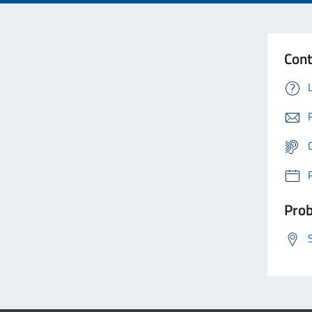
Cont
Prob