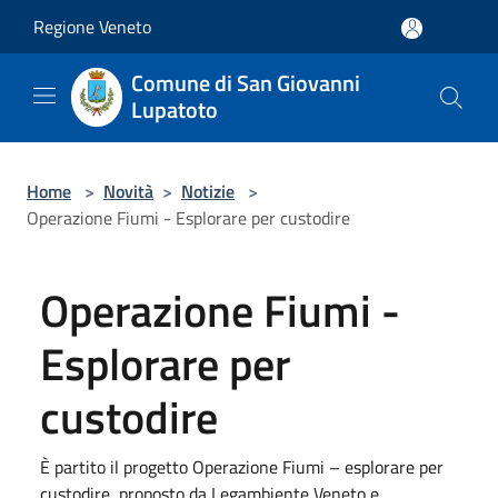
Salta al contenuto principale
Regione Veneto
Comune di San Giovanni
Lupatoto
Home
>
Novità
>
Notizie
>
Operazione Fiumi - Esplorare per custodire
Operazione Fiumi -
Esplorare per
custodire
È partito il progetto Operazione Fiumi – esplorare per
custodire, proposto da Legambiente Veneto e