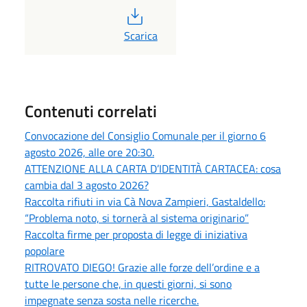
PDF
Scarica
Contenuti correlati
Convocazione del Consiglio Comunale per il giorno 6
agosto 2026, alle ore 20:30.
ATTENZIONE ALLA CARTA D’IDENTITÀ CARTACEA: cosa
cambia dal 3 agosto 2026?
Raccolta rifiuti in via Cà Nova Zampieri, Gastaldello:
“Problema noto, si tornerà al sistema originario”
Raccolta firme per proposta di legge di iniziativa
popolare
RITROVATO DIEGO! Grazie alle forze dell’ordine e a
tutte le persone che, in questi giorni, si sono
impegnate senza sosta nelle ricerche.