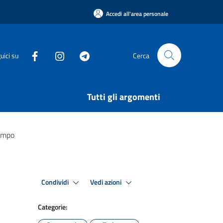
Accedi all'area personale
uici su
Cerca
Tutti gli argomenti
tempo
Condividi
Vedi azioni
Categorie: