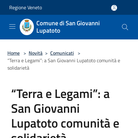
Salta al contenuto principale
Regione Veneto
Comune di San Giovanni
Lupatoto
Home
>
Novità
>
Comunicati
>
“Terra e Legami”: a San Giovanni Lupatoto comunità e
solidarietà
“Terra e Legami”: a
San Giovanni
Lupatoto comunità e
solidarietà