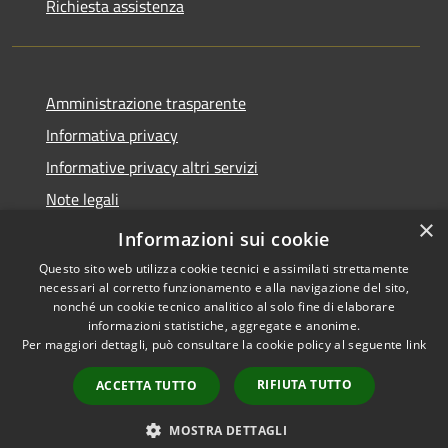
Richiesta assistenza
Amministrazione trasparente
Informativa privacy
Informative privacy altri servizi
Note legali
×
Dichiarazione di accessibilità
Informazioni sui cookie
Questo sito web utilizza cookie tecnici e assimilati strettamente
necessari al corretto funzionamento e alla navigazione del sito,
nonché un cookie tecnico analitico al solo fine di elaborare
informazioni statistiche, aggregate e anonime.
RSS
Copyright © 2026 • Comune di
Per maggiori dettagli, può consultare la cookie policy al seguente
link
Accessibilità
San Giovanni Lupatoto •
Privacy
Municipium
Powered by
•
RIFIUTA TUTTO
ACCETTA TUTTO
Cookie
Accesso redazione
Mappa del sito
MOSTRA DETTAGLI