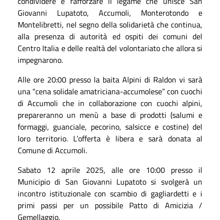
condividere e rafforzare il legame che unisce San
Giovanni Lupatoto, Accumoli, Monterotondo e
Montelibretti, nel segno della solidarietà che continua,
alla presenza di autorità ed ospiti dei comuni del
Centro Italia e delle realtà del volontariato che allora si
impegnarono.
Alle ore 20:00 presso la baita Alpini di Raldon vi sarà
una “cena solidale amatriciana-accumolese” con cuochi
di Accu
moli
che in collaborazione con cuochi alpini,
prepareranno un menù a base di prodotti (salumi e
formaggi, guanciale, pecorino, salsicce e costine) del
loro territorio. L’offerta è libera e sarà donata al
Comune di Accumoli.
Sabato 12 aprile 2025, alle ore 10:00 presso il
Municipio di San Giovanni Lupatoto si svolgerà un
incontro istituzionale con scambio di gagliardetti e i
primi passi per un possibile Patto di Amicizia /
Gemellaggio.