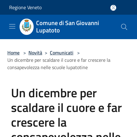
Salta al contenuto principale
Regione Veneto
Comune di San Giovanni
Lupatoto
Home
>
Novità
>
Comunicati
>
Un dicembre per scaldare il cuore e far crescere la
consapevolezza nelle scuole lupatotine
Un dicembre per
scaldare il cuore e far
crescere la
consapevolezza nelle