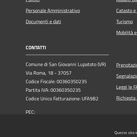
Personale Amministrativo
Catasto e
Documenti e dati
Turismo
Mobilità e
CONTATTI
Comune di San Giovanni Lupatoto (VR)
Prenotaz
Via Roma, 18 - 37057
Segnalazi
Codice Fiscale: 00360350235
Leggi le 
Partita IVA: 00360350235
Richiesta
Codice Unico Fatturazione: UFA9B2
PEC:
protocol.comune.sangiovannilupatoto.vr@pecvenet
Centralino Unico: +39 045 8290111
Questo sito 