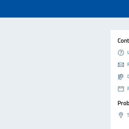
Cont
Prob