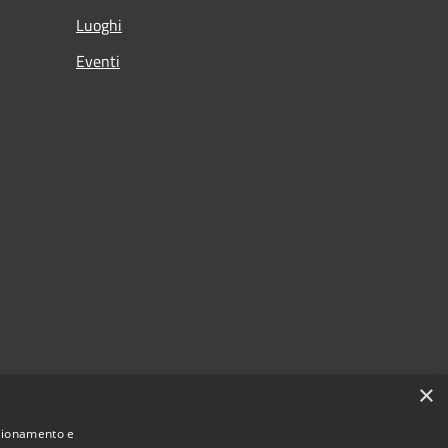
Luoghi
Eventi
×
nzionamento e