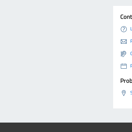
Cont
Prob