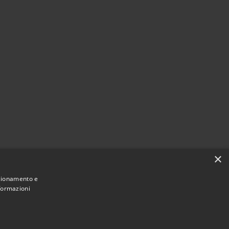
×
nzionamento e
nformazioni