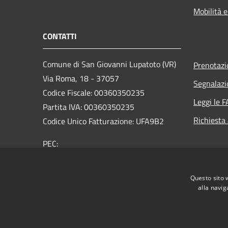
Mobilità e
CONTATTI
Comune di San Giovanni Lupatoto (VR)
Prenotaz
Via Roma, 18 - 37057
Segnalazi
Codice Fiscale: 00360350235
Leggi le 
Partita IVA: 00360350235
Richiesta
Codice Unico Fatturazione: UFA9B2
PEC:
protocol.comune.sangiovannilupatoto.vr@pecvenet
Centralino Unico: +39 045 8290111
Questo sito 
alla navig