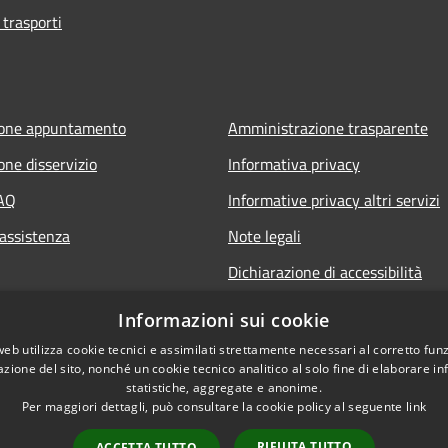
 trasporti
ione appuntamento
Amministrazione trasparente
one disservizio
Informativa privacy
FAQ
Informative privacy altri servizi
 assistenza
Note legali
Dichiarazione di accessibilità
o.it
Informazioni sui cookie
web utilizza cookie tecnici e assimilati strettamente necessari al corretto fu
azione del sito, nonché un cookie tecnico analitico al solo fine di elaborare i
statistiche, aggregate e anonime.
Per maggiori dettagli, può consultare la cookie policy al seguente
link
RIFIUTA TUTTO
ACCETTA TUTTO