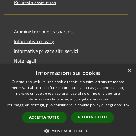
Richiesta assistenza
Amministrazione trasparente
Informativa privacy
Informative privacy altri servizi
Note legali
×
Dichiarazione di accessibilità
Informazioni sui cookie
Questo sito web utilizza cookie tecnici e assimilati strettamente
necessari al corretto funzionamento e alla navigazione del sito,
nonché un cookie tecnico analitico al solo fine di elaborare
informazioni statistiche, aggregate e anonime.
RSS
Copyright © 2026 • Comune di
Per maggiori dettagli, può consultare la cookie policy al seguente
link
Accessibilità
San Giovanni Lupatoto •
Privacy
Municipium
Powered by
•
RIFIUTA TUTTO
ACCETTA TUTTO
Cookie
Accesso redazione
Mappa del sito
MOSTRA DETTAGLI