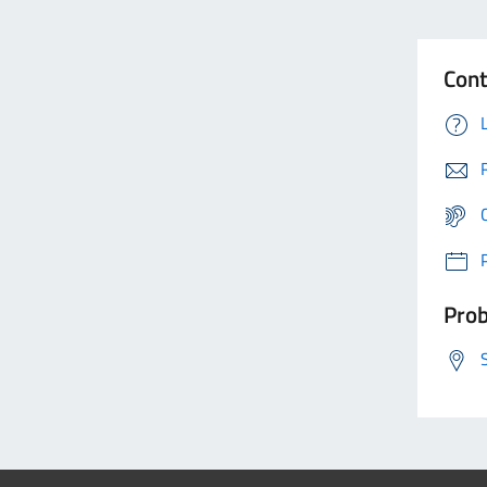
Cont
Prob