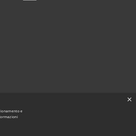
×
nzionamento e
nformazioni