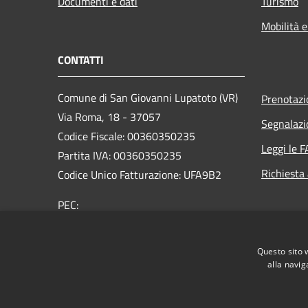
Documenti e dati
Turismo
Mobilità e
CONTATTI
Comune di San Giovanni Lupatoto (VR)
Prenotaz
Via Roma, 18 - 37057
Segnalazi
Codice Fiscale: 00360350235
Leggi le 
Partita IVA: 00360350235
Richiesta
Codice Unico Fatturazione: UFA9B2
PEC:
protocol.comune.sangiovannilupatoto.vr@pecvenet
Centralino Unico: +39 045 8290111
Questo sito 
alla navig