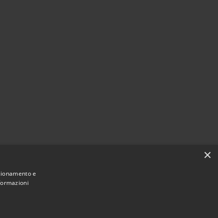
×
nzionamento e
nformazioni