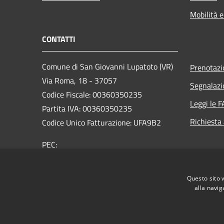
Mobilità e
CONTATTI
Comune di San Giovanni Lupatoto (VR)
Prenotaz
Via Roma, 18 - 37057
Segnalazi
Codice Fiscale: 00360350235
Leggi le 
Partita IVA: 00360350235
Richiesta
Codice Unico Fatturazione: UFA9B2
PEC:
protocol.comune.sangiovannilupatoto.vr@pecvenet
Centralino Unico: +39 045 8290111
Questo sito 
alla navig