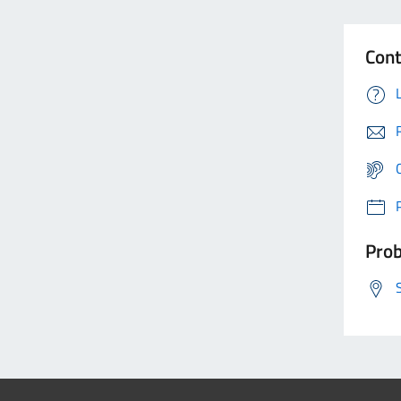
Cont
Prob