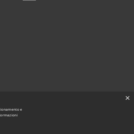
×
nzionamento e
nformazioni