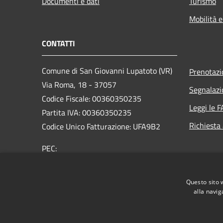
Documenti e dati
Turismo
Mobilità e
CONTATTI
Comune di San Giovanni Lupatoto (VR)
Prenotaz
Via Roma, 18 - 37057
Segnalazi
Codice Fiscale: 00360350235
Leggi le 
Partita IVA: 00360350235
Richiesta
Codice Unico Fatturazione: UFA9B2
PEC:
protocol.comune.sangiovannilupatoto.vr@pecvenet
Centralino Unico: +39 045 8290111
Questo sito 
alla navig