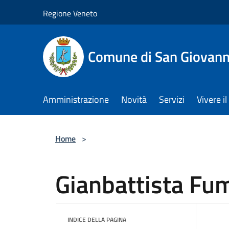
Salta al contenuto principale
Regione Veneto
Comune di San Giovann
Amministrazione
Novità
Servizi
Vivere 
Home
>
Gianbattista Fum
INDICE DELLA PAGINA