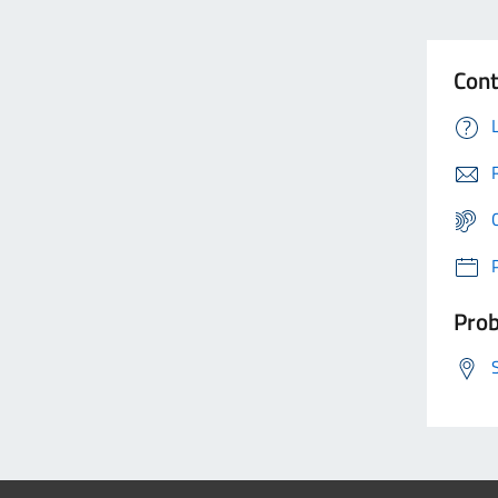
Cont
Prob