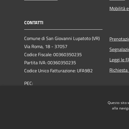
Mobilità e
CONTATTI
Comune di San Giovanni Lupatoto (VR)
Prenotaz
Via Roma, 18 - 37057
Segnalazi
Codice Fiscale: 00360350235
Leggi le 
Partita IVA: 00360350235
Richiesta
Codice Unico Fatturazione: UFA9B2
PEC:
protocol.comune.sangiovannilupatoto.vr@pecvenet
Centralino Unico: +39 045 8290111
Questo sito 
alla navig