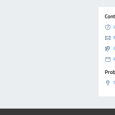
Cont
Prob