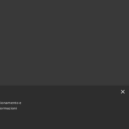
×
nzionamento e
nformazioni