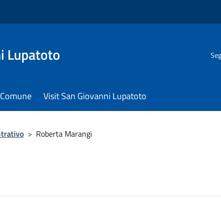
i Lupatoto
Seg
il Comune
Visit San Giovanni Lupatoto
trativo
>
Roberta Marangi
i