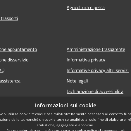
Agricoltura e pesca
 trasporti
ione appuntamento
Amministrazione trasparente
one disservizio
Informativa privacy
FAQ
Informative privacy altri servizi
 assistenza
Note legali
Dichiarazione di accessibilità
o.it
Informazioni sui cookie
web utilizza cookie tecnici e assimilati strettamente necessari al corretto fu
azione del sito, nonché un cookie tecnico analitico al solo fine di elaborare i
statistiche, aggregate e anonime.
Per maggiori dettagli, può consultare la cookie policy al seguente
link