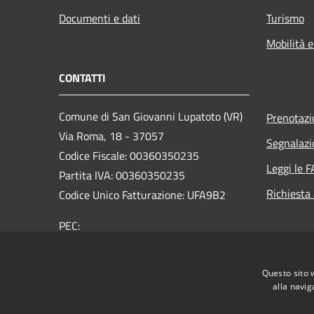
Documenti e dati
Turismo
Mobilità e
CONTATTI
Comune di San Giovanni Lupatoto (VR)
Prenotaz
Via Roma, 18 - 37057
Segnalazi
Codice Fiscale: 00360350235
Leggi le 
Partita IVA: 00360350235
Richiesta
Codice Unico Fatturazione: UFA9B2
PEC:
protocol.comune.sangiovannilupatoto.vr@pecvenet
Centralino Unico: +39 045 8290111
Questo sito 
alla navig