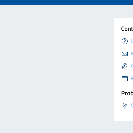
Cont
Prob