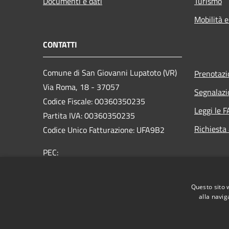
Documenti e dati
Turismo
Mobilità e
CONTATTI
Comune di San Giovanni Lupatoto (VR)
Prenotaz
Via Roma, 18 - 37057
Segnalazi
Codice Fiscale: 00360350235
Leggi le 
Partita IVA: 00360350235
Richiesta
Codice Unico Fatturazione: UFA9B2
PEC:
protocol.comune.sangiovannilupatoto.vr@pecvenet
Centralino Unico: +39 045 8290111
Questo sito 
alla navig