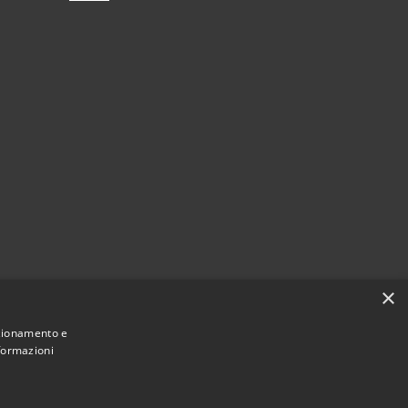
×
nzionamento e
nformazioni