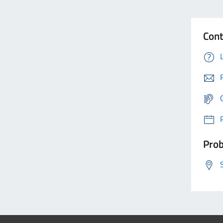
Cont
Prob