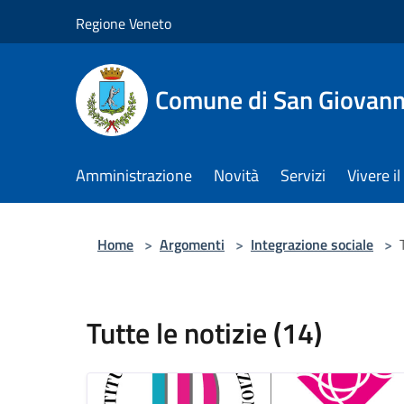
Salta al contenuto principale
Regione Veneto
Comune di San Giovann
Amministrazione
Novità
Servizi
Vivere 
Home
>
Argomenti
>
Integrazione sociale
>
Tutte le notizie (14)