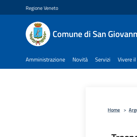
Salta al contenuto principale
Regione Veneto
Comune di San Giovann
Amministrazione
Novità
Servizi
Vivere 
Home
>
Arg