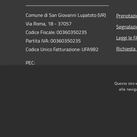
Comune di San Giovanni Lupatoto (VR)
Prenotaz
Via Roma, 18 - 37057
Segnalazi
Codice Fiscale: 00360350235
Leggi le 
Partita IVA: 00360350235
Richiesta
Codice Unico Fatturazione: UFA9B2
PEC:
protocol.comune.sangiovannilupatoto.vr@pecvenet
Centralino Unico: +39 045 8290111
Questo sito 
alla navig
RSS
Accessibilità
Privacy
Cookie
Mappa de