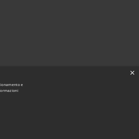
×
nzionamento e
nformazioni
Municipium
Accesso
an Giovanni Lupatoto • Powered by
•
redazione