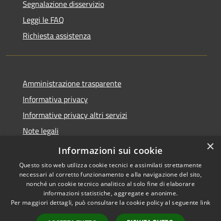
Segnalazione disservizio
Leggi le FAQ
Richiesta assistenza
Amministrazione trasparente
Informativa privacy
Informative privacy altri servizi
Note legali
×
Dichiarazione di accessibilità
Informazioni sui cookie
Questo sito web utilizza cookie tecnici e assimilati strettamente
necessari al corretto funzionamento e alla navigazione del sito,
nonché un cookie tecnico analitico al solo fine di elaborare
informazioni statistiche, aggregate e anonime.
RSS
Copyright © 2026 • Comune di
Per maggiori dettagli, può consultare la cookie policy al seguente
link
Accessibilità
San Giovanni Lupatoto •
Privacy
Municipium
Powered by
•