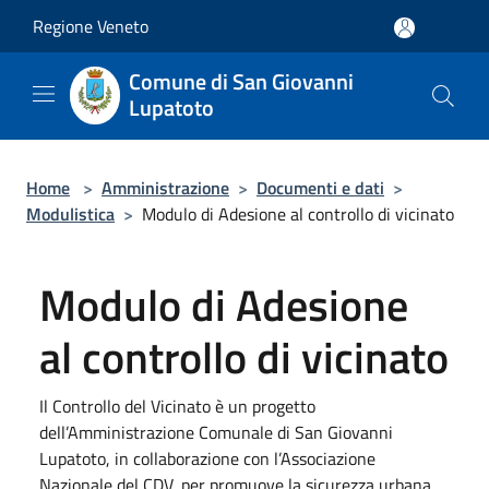
Salta al contenuto principale
Regione Veneto
Comune di San Giovanni
Lupatoto
Home
>
Amministrazione
>
Documenti e dati
>
Modulistica
>
Modulo di Adesione al controllo di vicinato
Modulo di Adesione
al controllo di vicinato
Il Controllo del Vicinato è un progetto
dell’Amministrazione Comunale di San Giovanni
Lupatoto, in collaborazione con l’Associazione
Nazionale del CDV, per promuove la sicurezza urbana