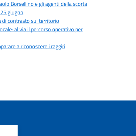
olo Borsellino e gli agenti della scorta
l 25 giugno
 di contrasto sul territorio
cale: al via il percorso operativo per
parare a riconoscere i raggiri