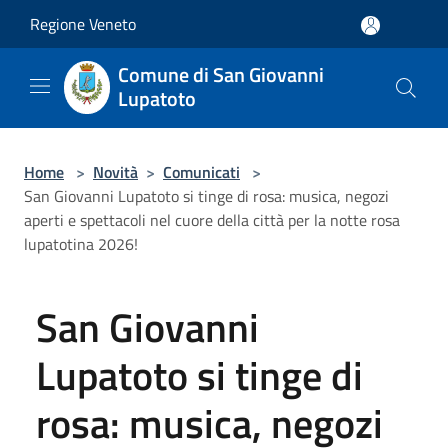
Salta al contenuto principale
Regione Veneto
Comune di San Giovanni
Lupatoto
Home
>
Novità
>
Comunicati
>
San Giovanni Lupatoto si tinge di rosa: musica, negozi
aperti e spettacoli nel cuore della città per la notte rosa
lupatotina 2026!
San Giovanni
Lupatoto si tinge di
rosa: musica, negozi