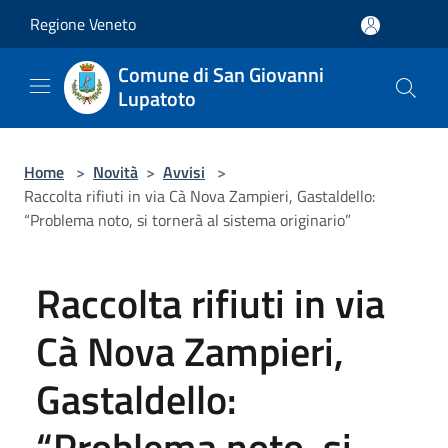
Salta al contenuto principale
Regione Veneto
Comune di San Giovanni
Lupatoto
Home
>
Novità
>
Avvisi
>
Raccolta rifiuti in via Cà Nova Zampieri, Gastaldello:
“Problema noto, si tornerà al sistema originario”
Raccolta rifiuti in via
Cà Nova Zampieri,
Gastaldello:
“Problema noto, si