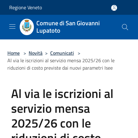
Salta al contenuto principale
Regione Veneto
Comune di San Giovanni
Lupatoto
Home
>
Novità
>
Comunicati
>
Al via le iscrizioni al servizio mensa 2025/26 con le
riduzioni di costo previste dai nuovi parametri Isee
Al via le iscrizioni al
servizio mensa
2025/26 con le
riduzioni di costo