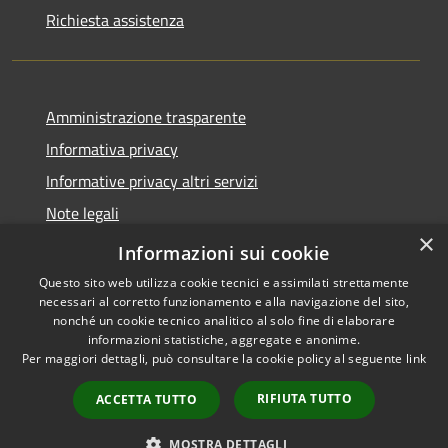
Richiesta assistenza
Amministrazione trasparente
Informativa privacy
Informative privacy altri servizi
Note legali
×
Dichiarazione di accessibilità
Informazioni sui cookie
Questo sito web utilizza cookie tecnici e assimilati strettamente
necessari al corretto funzionamento e alla navigazione del sito,
nonché un cookie tecnico analitico al solo fine di elaborare
informazioni statistiche, aggregate e anonime.
RSS
Copyright © 2026 • Comune di
Per maggiori dettagli, può consultare la cookie policy al seguente
link
Accessibilità
San Giovanni Lupatoto •
Privacy
Municipium
Powered by
•
RIFIUTA TUTTO
ACCETTA TUTTO
Cookie
Accesso redazione
Mappa del sito
MOSTRA DETTAGLI