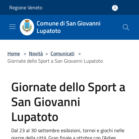
Salta al contenuto principale
Regione Veneto
Comune di San Giovanni
Lupatoto
Home
>
Novità
>
Comunicati
>
Giornate dello Sport a San Giovanni Lupatoto
Giornate dello Sport a
San Giovanni
Lupatoto
Dal 23 al 30 settembre esibizioni, tornei e giochi nelle
piazze della città. Gran finale a ottobre con l'Adige