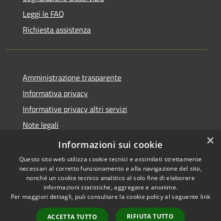
Leggi le FAQ
Richiesta assistenza
Amministrazione trasparente
Informativa privacy
Informative privacy altri servizi
Note legali
×
Dichiarazione di accessibilità
Informazioni sui cookie
Questo sito web utilizza cookie tecnici e assimilati strettamente
necessari al corretto funzionamento e alla navigazione del sito,
nonché un cookie tecnico analitico al solo fine di elaborare
informazioni statistiche, aggregate e anonime.
RSS
Copyright © 2026 • Comune di
Per maggiori dettagli, può consultare la cookie policy al seguente
link
Accessibilità
San Giovanni Lupatoto •
Privacy
Municipium
Powered by
•
RIFIUTA TUTTO
ACCETTA TUTTO