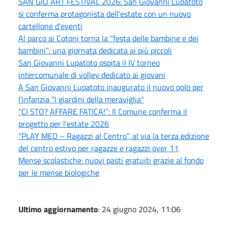
SAN GIÒ ART FESTIVAL 2026: San Giovanni Lupatoto
si conferma protagonista dell'estate con un nuovo
cartellone d'eventi
Al parco ai Cotoni torna la “festa delle bambine e dei
bambini”: una giornata dedicata ai più piccoli
San Giovanni Lupatoto ospita il IV torneo
intercomunale di volley dedicato ai giovani
A San Giovanni Lupatoto inaugurato il nuovo polo per
l'infanzia "I giardini della meraviglia"
“CI STO? AFFARE FATICA!”: Il Comune conferma il
progetto per l'estate 2026
“PLAY MED – Ragazzi al Centro”, al via la terza edizione
del centro estivo per ragazze e ragazzi over 11
Mense scolastiche: nuovi pasti gratuiti grazie al fondo
per le mense biologiche
Ultimo aggiornamento
: 24 giugno 2024, 11:06