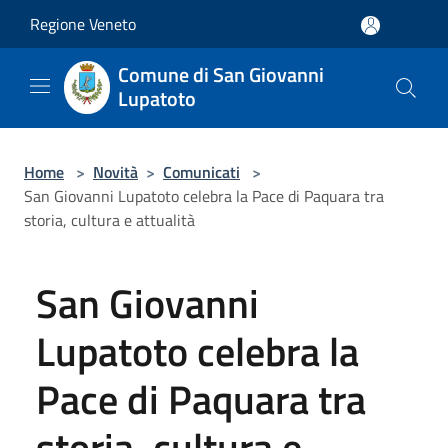
Salta al contenuto principale
Regione Veneto
Comune di San Giovanni
Lupatoto
Home
>
Novità
>
Comunicati
>
San Giovanni Lupatoto celebra la Pace di Paquara tra
storia, cultura e attualità
San Giovanni
Lupatoto celebra la
Pace di Paquara tra
storia, cultura e