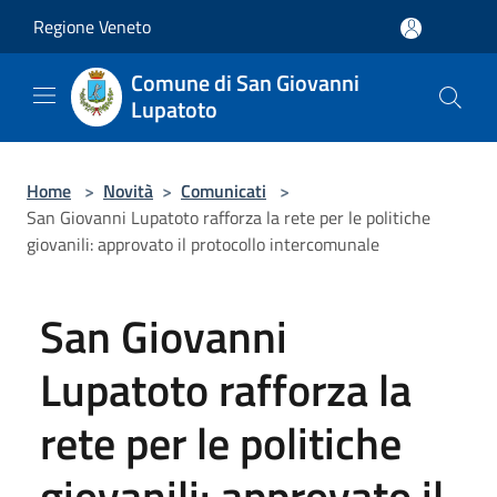
Salta al contenuto principale
Regione Veneto
Comune di San Giovanni
Lupatoto
Home
>
Novità
>
Comunicati
>
San Giovanni Lupatoto rafforza la rete per le politiche
giovanili: approvato il protocollo intercomunale
San Giovanni
Lupatoto rafforza la
rete per le politiche
giovanili: approvato il