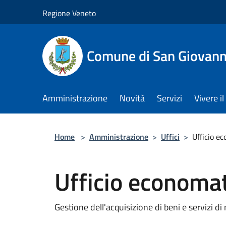
Salta al contenuto principale
Regione Veneto
Comune di San Giovann
Amministrazione
Novità
Servizi
Vivere 
Home
>
Amministrazione
>
Uffici
>
Ufficio e
Ufficio economa
Gestione dell'acquisizione di beni e servizi d