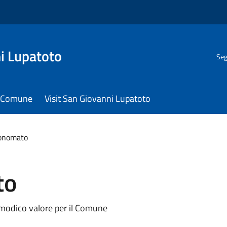
i Lupatoto
Seg
il Comune
Visit San Giovanni Lupatoto
conomato
to
i modico valore per il Comune