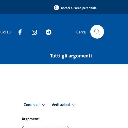
Accedi all'area personale
uici su
Cerca
Tutti gli argomenti
Condividi
Vedi azioni
Argomenti: