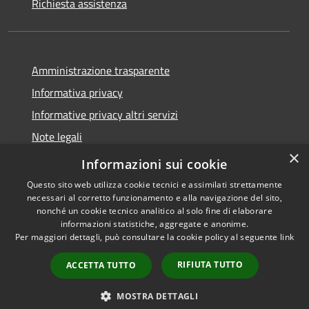
Richiesta assistenza
Amministrazione trasparente
Informativa privacy
Informative privacy altri servizi
Note legali
×
Dichiarazione di accessibilità
Informazioni sui cookie
Questo sito web utilizza cookie tecnici e assimilati strettamente
necessari al corretto funzionamento e alla navigazione del sito,
nonché un cookie tecnico analitico al solo fine di elaborare
informazioni statistiche, aggregate e anonime.
RSS
Copyright © 2026 • Comune di
Per maggiori dettagli, può consultare la cookie policy al seguente
link
Accessibilità
San Giovanni Lupatoto •
Privacy
Municipium
Powered by
•
RIFIUTA TUTTO
ACCETTA TUTTO
Cookie
Accesso redazione
Mappa del sito
MOSTRA DETTAGLI