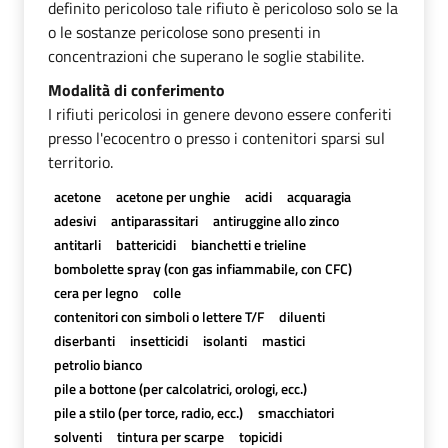
definito pericoloso tale rifiuto è pericoloso solo se la
o le sostanze pericolose sono presenti in
concentrazioni che superano le soglie stabilite.
Modalità di conferimento
I rifiuti pericolosi in genere devono essere conferiti
presso l'ecocentro o presso i contenitori sparsi sul
territorio.
acetone
acetone per unghie
acidi
acquaragia
adesivi
antiparassitari
antiruggine allo zinco
antitarli
battericidi
bianchetti e trieline
bombolette spray (con gas infiammabile, con CFC)
cera per legno
colle
contenitori con simboli o lettere T/F
diluenti
diserbanti
insetticidi
isolanti
mastici
petrolio bianco
pile a bottone (per calcolatrici, orologi, ecc.)
pile a stilo (per torce, radio, ecc.)
smacchiatori
solventi
tintura per scarpe
topicidi