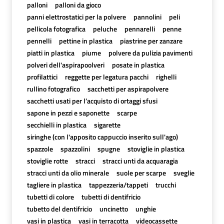
palloni
palloni da gioco
panni elettrostatici per la polvere
pannolini
peli
pellicola fotografica
peluche
pennarelli
penne
pennelli
pettine in plastica
piastrine per zanzare
piatti in plastica
piume
polvere da pulizia pavimenti
polveri dell'aspirapoolveri
posate in plastica
profilattici
reggette per legatura pacchi
righelli
rullino fotografico
sacchetti per aspirapolvere
sacchetti usati per l’acquisto di ortaggi sfusi
sapone in pezzi e saponette
scarpe
secchielli in plastica
sigarette
siringhe (con l'apposito cappuccio inserito sull'ago)
spazzole
spazzolini
spugne
stoviglie in plastica
stoviglie rotte
stracci
stracci unti da acquaragia
stracci unti da olio minerale
suole per scarpe
sveglie
tagliere in plastica
tappezzeria/tappeti
trucchi
tubetti di colore
tubetti di dentifricio
tubetto del dentifricio
uncinetto
unghie
vasi in plastica
vasi in terracotta
videocassette