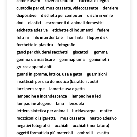
cotone usato
cover di cellulari
cucchiai di legno
custodie per cd, musicassette, videocassette
dentiere
diapositive
dischetti per computer
dischi in vinile
dvd
elastici
escrementi di animali domestici
etichette adesive
etichette di indumenti
federe
feltrini
filo interdentale
fiori finti
floppy disk
forchette in plastica
fotografie
ganci per chiuderei sacchetti
giocattoli
gomma
gomma da masticare
gommapiuma
goniometri
grucce appendiabiti
guanti in gomma, lattice, usa e getta
guarnizioni
insetticidi per uso domestico (barattoli vuoti)
lacci per scarpe
lamette usa e getta
lampadine a incandescenza
lampadine a led
lampadine alogene
lana
lenzuola
lettiera sintetica per animali
lucidascarpe
matite
mozziconi di sigaretta
musicassette
nastro adesivo
negativi fotografici
occhiali
occhiali (montatura)
oggetti formati da più materiali
ombrelli
ovatta