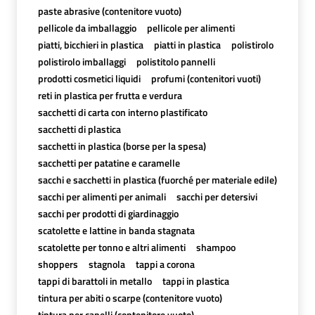
paste abrasive (contenitore vuoto)
pellicole da imballaggio
pellicole per alimenti
piatti, bicchieri in plastica
piatti in plastica
polistirolo
polistirolo imballaggi
polistitolo pannelli
prodotti cosmetici liquidi
profumi (contenitori vuoti)
reti in plastica per frutta e verdura
sacchetti di carta con interno plastificato
sacchetti di plastica
sacchetti in plastica (borse per la spesa)
sacchetti per patatine e caramelle
sacchi e sacchetti in plastica (fuorché per materiale edile)
sacchi per alimenti per animali
sacchi per detersivi
sacchi per prodotti di giardinaggio
scatolette e lattine in banda stagnata
scatolette per tonno e altri alimenti
shampoo
shoppers
stagnola
tappi a corona
tappi di barattoli in metallo
tappi in plastica
tintura per abiti o scarpe (contenitore vuoto)
tintura per capelli (contenitore vuoto)