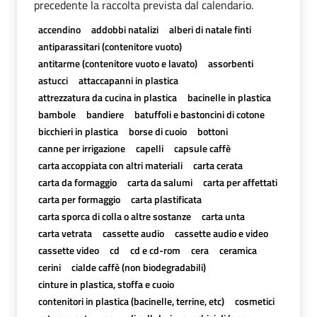
precedente la raccolta prevista dal calendario.
accendino
addobbi natalizi
alberi di natale finti
antiparassitari (contenitore vuoto)
antitarme (contenitore vuoto e lavato)
assorbenti
astucci
attaccapanni in plastica
attrezzatura da cucina in plastica
bacinelle in plastica
bambole
bandiere
batuffoli e bastoncini di cotone
bicchieri in plastica
borse di cuoio
bottoni
canne per irrigazione
capelli
capsule caffè
carta accoppiata con altri materiali
carta cerata
carta da formaggio
carta da salumi
carta per affettati
carta per formaggio
carta plastificata
carta sporca di colla o altre sostanze
carta unta
carta vetrata
cassette audio
cassette audio e video
cassette video
cd
cd e cd-rom
cera
ceramica
cerini
cialde caffè (non biodegradabili)
cinture in plastica, stoffa e cuoio
contenitori in plastica (bacinelle, terrine, etc)
cosmetici