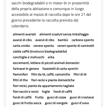
sacchi biodegradabili o in mater-bi in prossimità
della propria abitazione e comunque in luogo
accessibile al mezzo di raccolta dopo le ore 21 del
giorno precedente la raccolta prevista dal
calendario.
alimenti avariati
alimenti scaduti senza imballaggio
avanzi di cibo
avanzi di cibo
bambù
carbone spento
carta umida
cenere spenta
ceneri spente di caminetti
cialde caffè (involucro biodegradabile)
conchiglie e molluschi
erba
escrementi, lettiere di piccoli animali domestici
farinacei in genere
fazzoletti di carta sporchi
fiammiferi
filtri da tè, caffè, camomilla
filtri di tè
filtri di the
fiori recisi e piante domestiche
fiori recisi, piante da appartamento tagliate
fiori secchi e recisi
foglie
fondi di caffè
fondi di caffè
frutta
gusci di cozze
gusci di crostacei
gusci di frutta secca
gusci di vongole
gusci d'uovo