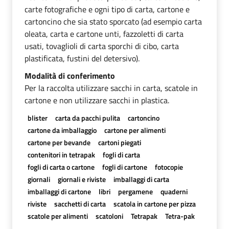
carte fotografiche e ogni tipo di carta, cartone e
cartoncino che sia stato sporcato (ad esempio carta
oleata, carta e cartone unti, fazzoletti di carta
usati, tovaglioli di carta sporchi di cibo, carta
plastificata, fustini del detersivo).
Modalità di conferimento
Per la raccolta utilizzare sacchi in carta, scatole in
cartone e non utilizzare sacchi in plastica.
blister
carta da pacchi pulita
cartoncino
cartone da imballaggio
cartone per alimenti
cartone per bevande
cartoni piegati
contenitori in tetrapak
fogli di carta
fogli di carta o cartone
fogli di cartone
fotocopie
giornali
giornali e riviste
imballaggi di carta
imballaggi di cartone
libri
pergamene
quaderni
riviste
sacchetti di carta
scatola in cartone per pizza
scatole per alimenti
scatoloni
Tetrapak
Tetra-pak